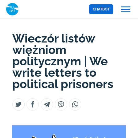
CHATBOT
Wieczór listów
więżniom
politycznym | We
write letters to
political prisoners