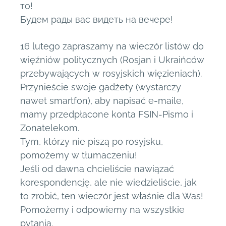
то!
Будем рады вас видеть на вечере!
16 lutego zapraszamy na wieczór listów do
więźniów politycznych (Rosjan i Ukraińców
przebywających w rosyjskich więzieniach).
Przynieście swoje gadżety (wystarczy
nawet smartfon), aby napisać e-maile,
mamy przedpłacone konta FSIN-Pismo i
Zonatelekom.
Tym, którzy nie piszą po rosyjsku,
pomożemy w tłumaczeniu!
Jeśli od dawna chcieliście nawiązać
korespondencję, ale nie wiedzieliście, jak
to zrobić, ten wieczór jest właśnie dla Was!
Pomożemy i odpowiemy na wszystkie
pytania.