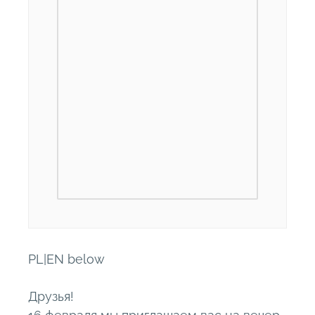
PL|EN below
Друзья!