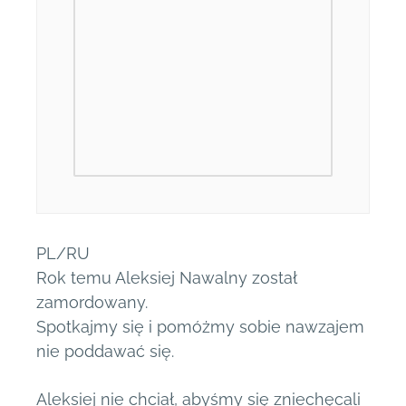
PL/RU
Rok temu Aleksiej Nawalny został
zamordowany.
Spotkajmy się i pomóżmy sobie nawzajem
nie poddawać się.
Aleksiej nie chciał, abyśmy się zniechęcali